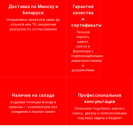
Доставка по Минску и
Гарантия
Беларуси
качества
и
Оперативно привезём заказ до
объекта или ТК, аккуратная
сертификаты
разгрузка по согласованию
Печной
кирпич,
шамот,
смеси и
фурнитура с
подтверждёнными
характеристиками
и
документами
Наличие на складе
Профессиональная
консультация
Ходовые позиции всегда в
наличии — комплектуем без
Поможем подобрать кирпич,
ожидания и лишних замен
смесь, дверку и теплоизоляцию
под вашу задачу и бюджет