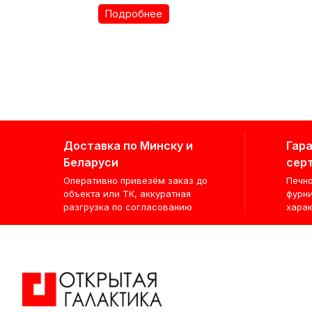
Подробнее
Доставка по Минску и
Гара
Беларуси
сер
Оперативно привезём заказ до
Печно
объекта или ТК, аккуратная
фурн
разгрузка по согласованию
хара