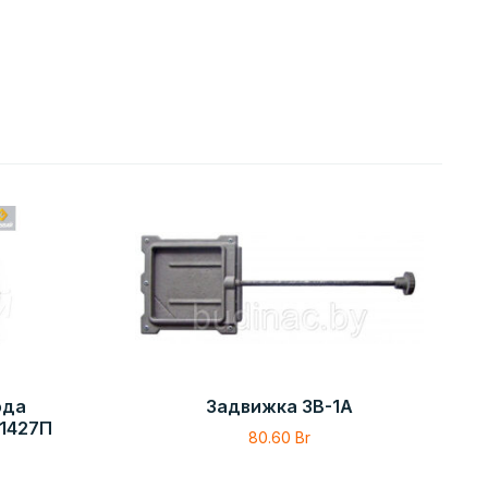
ода
Задвижка ЗВ-1А
 1427П
80.60
Br