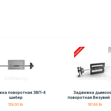
жка поворотная ЗВП-4
Задвижка дымох
шибер
поворотная Везувий
129.00
Br
181.66
Br