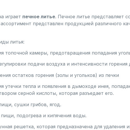
на играет
печное литье
. Печное литье представляет 
х ассортимент представлен продукцией различного ка
иды литья:
ия топочной камеры, предотвращения попадания уголь
регулировки подачи воздуха и интенсивности горения 
ления остатков горения (золы и угольков) из печки
я утечки тепла и появления в дымоходе инея, попадан
вором серной кислоты, которая разъедает его.
пищи, сушки грибов, ягод.
 пищи, подогрева и кипячения воды.
гунная решетка, которая предназначена для удаления 