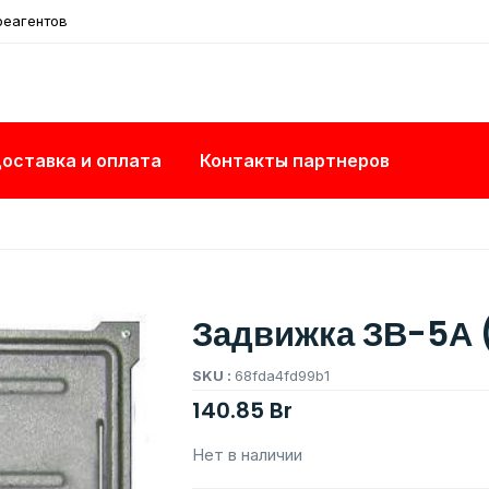
реагентов
оставка и оплата
Контакты партнеров
Задвижка ЗВ-5А 
SKU :
68fda4fd99b1
140.85
Br
Нет в наличии