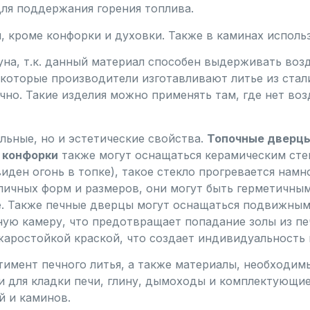
для поддержания горения топлива.
я, кроме конфорки и духовки. Также в каминах испол
уна, т.к. данный материал способен выдерживать воз
екоторые производители изготавливают литье из стал
чно. Такие изделия можно применять там, где нет во
льные, но и эстетические свойства.
Топочные дверц
 конфорки
также могут оснащаться керамическим стек
иден огонь в топке), такое стекло прогревается намн
личных форм и размеров, они могут быть герметичны
. Также печные дверцы могут оснащаться подвижным
ную камеру, что предотвращает попадание золы из пе
жаростойкой краской, что создает индивидуальность 
имент печного литья, а также материалы, необходимы
и для кладки печи, глину, дымоходы и комплектующие
й и каминов.