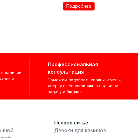
Подробнее
Профессиональная
консультация
 в наличии
дания и
Поможем подобрать кирпич, смесь,
дверку и теплоизоляцию под вашу
задачу и бюджет
Печное литье
ечной
Дверки для каминов
ский