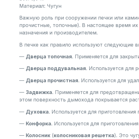
Материал: Чугун
Важную роль при сооружении печки или ками
прочистные, топочные). В настоящее время и
назначения и производителем.
В печке как правило используют следующие в
—
Дверца топочная
. Применяется для закрыт
—
Дверца поддувальная
. Используется для 
—
Дверца прочистная
. Используется для уда
—
Задвижка
. Применяется для предотвращени
этом поверхность дымохода покрывается раст
—
Духовка
. Используется для приготовления 
—
Конфорка
. Используется для приготовления
—
Колосник
(
колосниковая решетка
). Это чу