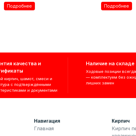
Подробнее
Подробнее
нтия качества и
Наличие на складе
тификаты
Ходовые позиции всегда
— комплектуем без ожи
й кирпич, шамот, смеси и
лишних замен
итура с подтверждёнными
ктеристиками и документами
Навигация
Кирпич
Главная
Кирпич п
керамиче